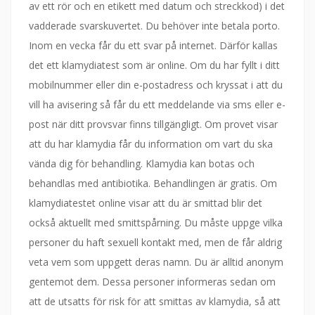
av ett rör och en etikett med datum och streckkod) i det
vadderade svarskuvertet. Du behöver inte betala porto.
Inom en vecka får du ett svar på internet. Därför kallas
det ett klamydiatest som är online. Om du har fyllt i ditt
mobilnummer eller din e-postadress och kryssat i att du
vill ha avisering så får du ett meddelande via sms eller e-
post när ditt provsvar finns tillgängligt. Om provet visar
att du har klamydia får du information om vart du ska
vända dig för behandling. Klamydia kan botas och
behandlas med antibiotika. Behandlingen är gratis. Om
klamydiatestet online visar att du är smittad blir det
också aktuellt med smittspårning. Du måste uppge vilka
personer du haft sexuell kontakt med, men de får aldrig
veta vem som uppgett deras namn. Du är alltid anonym
gentemot dem. Dessa personer informeras sedan om
att de utsatts för risk för att smittas av klamydia, så att