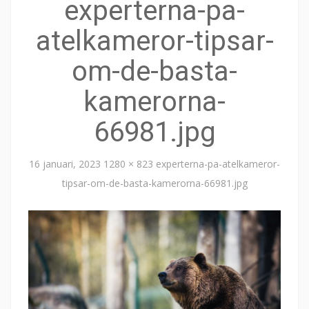
experterna-pa-
atelkameror-tipsar-
om-de-basta-
kamerorna-
66981.jpg
16 januari, 2023
1280 × 823
experterna-pa-atelkameror-
tipsar-om-de-basta-kamerorna-66981.jpg